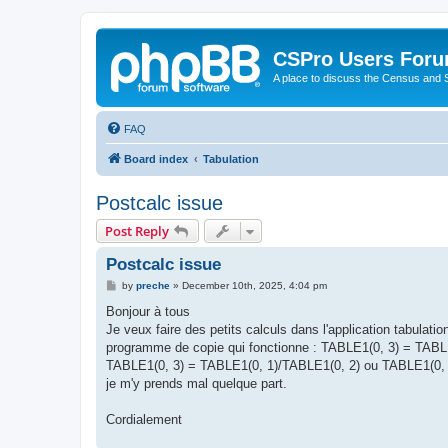
CSPro Users For
A place to discuss the Census and
FAQ
Board index
Tabulation
Postcalc issue
Post Reply
Postcalc issue
P
by
preche
»
December 10th, 2025, 4:04 pm
o
s
Bonjour à tous
t
Je veux faire des petits calculs dans l'application tabulati
programme de copie qui fonctionne : TABLE1(0, 3) = TABLE1
TABLE1(0, 3) = TABLE1(0, 1)/TABLE1(0, 2) ou TABLE1(0, 3)
je m'y prends mal quelque part.
Cordialement