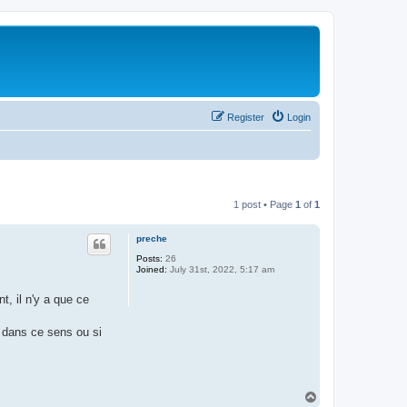
Register
Login
1 post • Page
1
of
1
preche
Posts:
26
Joined:
July 31st, 2022, 5:17 am
t, il n'y a que ce
 dans ce sens ou si
T