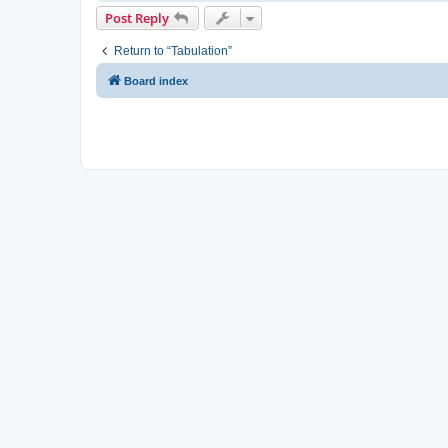
Post Reply
Return to “Tabulation”
Board index