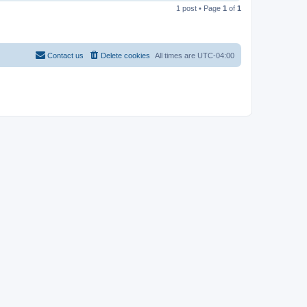
o
1 post • Page
1
of
1
p
Contact us
Delete cookies
All times are
UTC-04:00